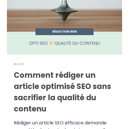
QUELLES
DIFFÉRENCES
ET
POURQUOI
LES
DEUX
SONT
IMPORTANTS
?
BLOG
Comment rédiger un
article optimisé SEO sans
sacrifier la qualité du
contenu
Rédiger un article SEO efficace demande