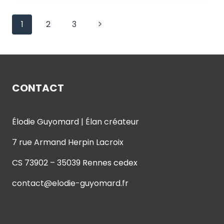
24
MEILLEURS
Navigation
Page
1
2
3
OUTILS
POUR
de
suivante
RÉDACTEUR
WEB
page
CONTACT
Élodie Guyomard | Élan créateur
7 rue Armand Herpin Lacroix
CS 73902 – 35039 Rennes cedex
contact@elodie-guyomard.fr