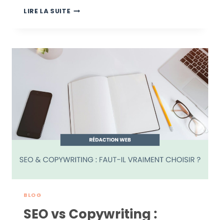
GOOGLE
LIRE LA SUITE
E-
E-
A-
T
:
COMMENT
PROUVER
VOTRE
EXPERTISE
À
TRAVERS
VOS
CONTENUS
?
BLOG
SEO vs Copywriting :